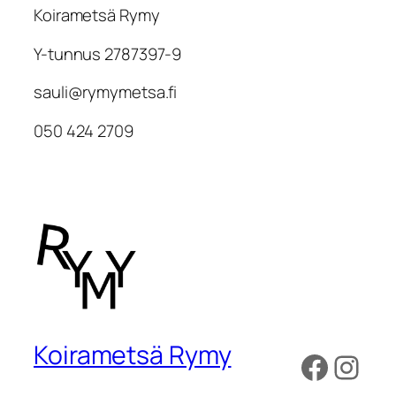
Koirametsä Rymy
Y-tunnus 2787397-9
sauli@rymymetsa.fi
050 424 2709
Koirametsä Rymy
Faceb
Inst