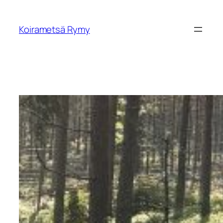
Siirry
sisältöön
Koirametsä Rymy